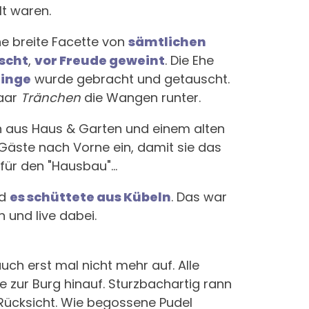
lt waren.
e breite Facette von
sämtlichen
scht
,
vor
Freude
geweint
. Die Ehe
Ringe
wurde gebracht und getauscht.
paar
Tränchen
die Wangen runter.
en aus Haus & Garten und einem alten
e Gäste nach Vorne ein, damit sie das
 für den "Hausbau"...
nd
es schüttete aus Kübeln
. Das war
n und live dabei.
uch erst mal nicht mehr auf. Alle
 zur Burg hinauf. Sturzbachartig rann
Rücksicht. Wie begossene Pudel