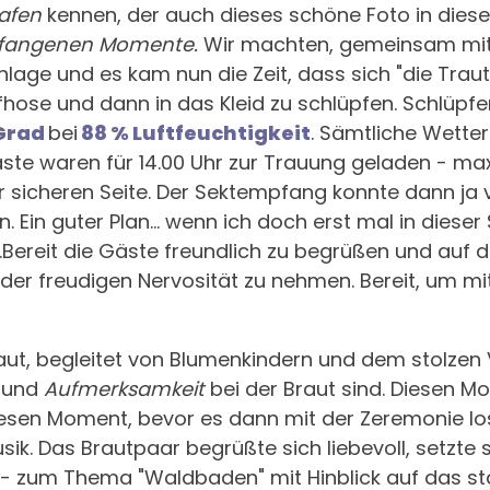
afen
kennen, der auch dieses schöne Foto in dies
efangenen Momente.
Wir machten, gemeinsam mit
nlage und es kam nun die Zeit, dass sich "die Tra
pfhose und dann in das Kleid zu schlüpfen. Schlüpf
 Grad
bei
88 % Luftfeuchtigkeit
. Sämtliche Wette
ste waren für 14.00 Uhr zur Trauung geladen - max
der sicheren Seite. Der Sektempfang konnte dann j
n. Ein guter Plan... wenn ich doch erst mal in dies
t.Bereit die Gäste freundlich zu begrüßen und auf 
der freudigen Nervosität zu nehmen. Bereit, um m
t, begleitet von Blumenkindern und dem stolzen 
und
Aufmerksamkeit
bei der Braut sind. Diesen M
esen Moment, bevor es dann mit der Zeremonie los
usik. Das Brautpaar begrüßte sich liebevoll, setzte
o - zum Thema "Waldbaden" mit Hinblick auf das st