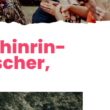
hinrin-
scher,