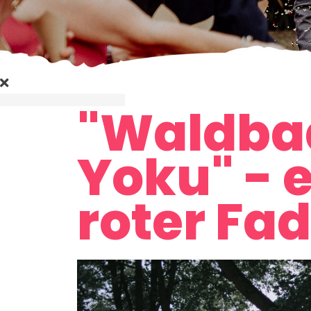
"Waldbad
Yoku" - 
roter Fad