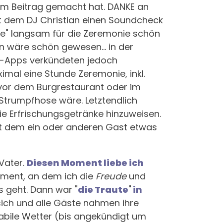
em Beitrag gemacht hat. DANKE an
 dem DJ Christian einen Soundcheck
ute" langsam für die Zeremonie schön
en wäre schön gewesen... in der
r-Apps verkündeten jedoch
imal eine Stunde Zeremonie, inkl.
a vor dem Burgrestaurant oder im
er Strumpfhose wäre. Letztendlich
die Erfrischungsgetränke hinzuweisen.
it dem ein oder anderen Gast etwas
Vater.
Diesen Moment liebe ich
oment, an dem ich die
Freude
und
 geht. Dann war "
die Traute
"
in
 sich und alle Gäste nahmen ihre
abile Wetter (bis angekündigt um