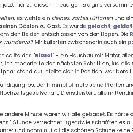
e jetzt hier zu diesem freudigen Ereignis versamme
elten
, es wehte ein
kleines, zartes Lüftchen
und ein
seinen Gästen zu Gast. Es wurde
gelacht
,
geklat
kam den Beiden entschlossen von den Lippen. Die
z wundervoll
. Mir kullerten zwischendrin auch ein 
s sollte das "
Ritual
" - ein Hausbau mit Materiali
et, ich moderierte den nächsten Schritt an, lud all
paar stand auf, stellte sich in Position, war bereit
kündigung los. Der Himmel öffnete seine Pforten u
hzeitsgesellschaft, Dienstleister... alle mittendri
e andere Minute waren wir alle gebadet. Es hörte a
s 1 Stunde verrechnet. Irgendwie schafften es alle
unter und nahm auf all die schönen Schuhe keine 