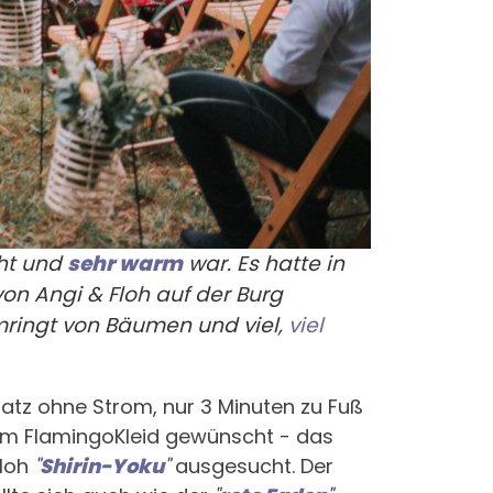
cht und
sehr warm
war. Es hatte in
n Angi & Floh auf der Burg
umringt von Bäumen und viel,
viel
latz ohne Strom, nur 3 Minuten zu Fuß
" im FlamingoKleid gewünscht - das
Floh
"
Shirin-Yoku
"
ausgesucht. Der