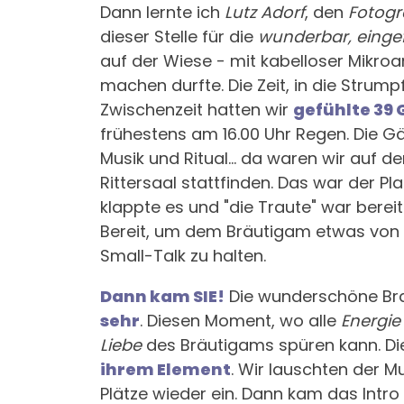
Dann lernte ich
Lutz Adorf
, den
Fotogr
dieser Stelle für die
wunderbar, eing
auf der Wiese - mit kabelloser Mikroa
machen durfte. Die Zeit, in die Strum
Zwischenzeit hatten wir
gefühlte 39
frühestens am 16.00 Uhr Regen. Die Gä
Musik und Ritual... da waren wir auf 
Rittersaal stattfinden. Das war der Pla
klappte es und "die Traute" war berei
Bereit, um dem Bräutigam etwas von 
Small-Talk zu halten.
Dann kam SIE!
Die wunderschöne Brau
sehr
. Diesen Moment, wo alle
Energie
Liebe
des Bräutigams spüren kann. Di
ihrem Element
. Wir lauschten der M
Plätze wieder ein. Dann kam das Intr