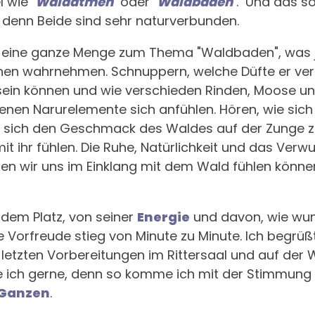
el wie
"
Waldatmen
"
oder
"
Waldbaden
"
. Und das so
, denn Beide sind sehr naturverbunden.
nd eine ganze Menge zum Thema "Waldbaden", was j
en wahrnehmen. Schnuppern, welche Düfte er verstr
sein können und wie verschieden Rinden, Moose und
edenen Narurelemente sich anfühlen. Hören, wie sic
nd sich den Geschmack des Waldes auf der Zunge 
 mit ihr fühlen. Die Ruhe, Natürlichkeit und das Ver
gen wir uns im Einklang mit dem Wald fühlen könne
 dem Platz, von seiner
Energie
und davon, wie wun
e Vorfreude stieg von Minute zu Minute. Ich begrü
n letzten Vorbereitungen im Rittersaal und auf der 
 ich gerne, denn so komme ich mit der Stimmung d
 Ganzen
.