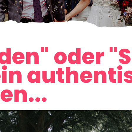
en" oder "S
ein authenti
en...