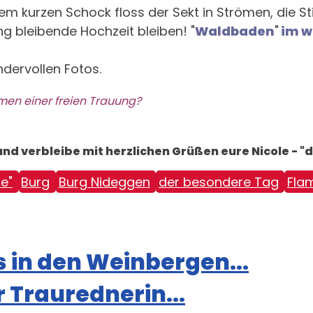
einem kurzen Schock floss der Sekt in Strömen, di
ung bleibende Hochzeit bleiben! "
Waldbaden
"
im w
ndervollen Fotos.
en einer freien Trauung?
nd verbleibe mit herzlichen Grüßen eure Nicole - "d
te"
Burg
Burg Nideggen
der besondere Tag
Fla
 in den Weinbergen...
 Traurednerin...