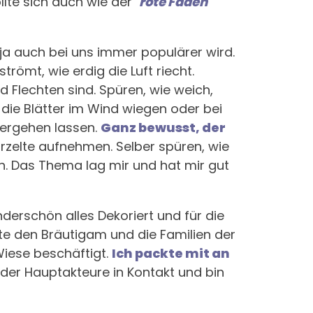
llte sich auch wie der
"
rote Faden
"
a auch bei uns immer populärer wird.
ömt, wie erdig die Luft riecht.
 Flechten sind. Spüren, wie weich,
h die Blätter im Wind wiegen oder bei
zergehen lassen.
Ganz bewusst, der
wurzelte aufnehmen. Selber spüren, wie
n. Das Thema lag mir und hat mir gut
derschön alles Dekoriert und für die
ßte den Bräutigam und die Familien der
Wiese beschäftigt.
Ich packte mit an
er Hauptakteure in Kontakt und bin