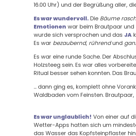
16.00 Uhr) und der Begrüßung aller, di
Es war wundervoll.
Die
Bäume rasch
Emotionen
war beim Brautpaar und 
wurde sich versprochen und das
JA
Es war
bezaubernd
,
rührend
und
gan
Es war eine runde Sache. Der Abschlus
Holzsteeg sein. Es war alles vorbereit
Ritual besser sehen konnten. Das Braut
... dann ging es, komplett ohne Voran
Waldbaden vom Feinsten. Brautpaar, Hoc
Es war unglaublich!
Von einer auf di
Wetter-Apps hatten sich um mindesten
das Wasser das Kopfsteinpflaster hin