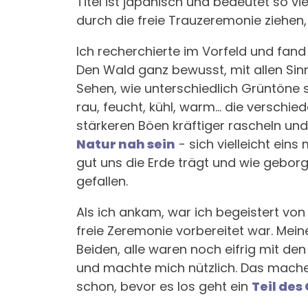
Titel ist japanisch und bedeutet so vi
durch die freie Trauzeremonie ziehen
Ich recherchierte im Vorfeld und fa
Den Wald ganz bewusst, mit allen Sinn
Sehen, wie unterschiedlich Grüntöne 
rau, feucht, kühl, warm... die verschi
stärkeren Böen kräftiger rascheln u
Natur nah sein
- sich vielleicht eins
gut uns die Erde trägt und wie gebor
gefallen.
Als ich ankam, war ich begeistert von
freie Zeremonie vorbereitet war. Mein
Beiden, alle waren noch eifrig mit de
und machte mich nützlich. Das mache
schon, bevor es los geht ein
Teil des