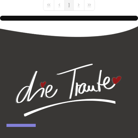
1
First Page
Previous Page
Next Page
Last Page