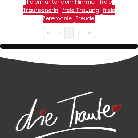
Feiern unter dem Himmel
freie
Traurednerin
freie Trauung
freie
Zeremonie
Freude
1
First Page
Previous Page
Next Page
Last Page