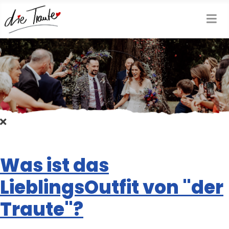
Was ist das
LieblingsOutfit von "der
Traute"?