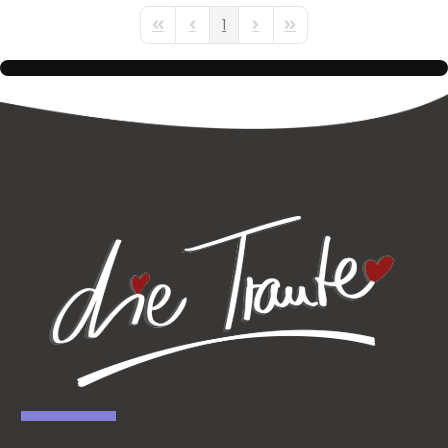
1
First Page
Previous Page
Next Page
Last Page