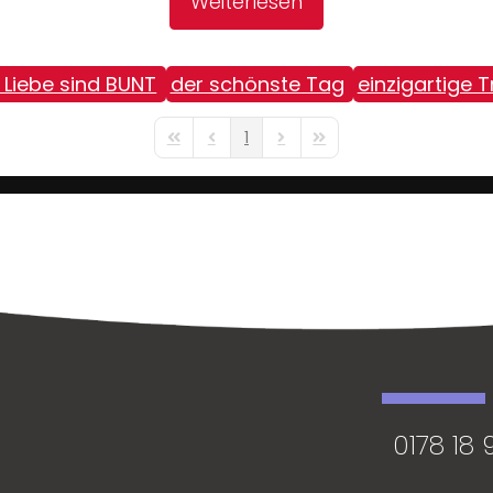
Weiterlesen
 Liebe sind BUNT
der schönste Tag
einzigartige 
1
First Page
Previous Page
Next Page
Last Page
0178 18 