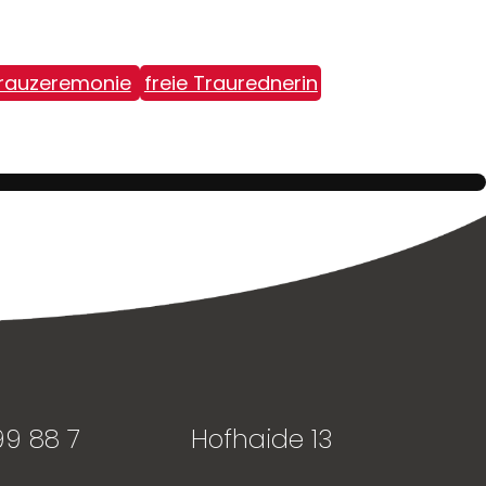
Trauzeremonie
freie Traurednerin
99 88 7
Hofhaide 13