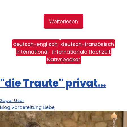
Weiterlesen
deutsch-englisch
deutsch-französisch
International
internationale Hochzeit
Nativspeaker
"die Traute" privat...
Super User
Blog
Vorbereitung
Liebe