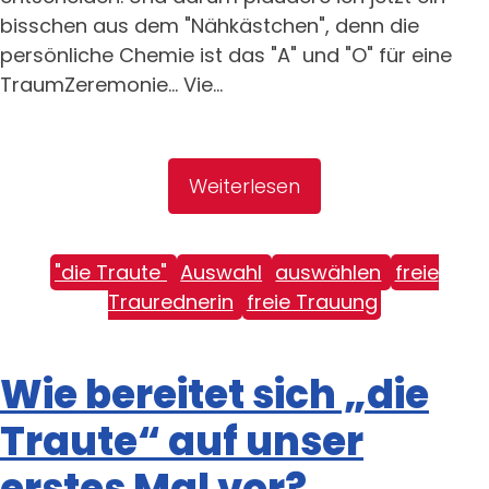
bisschen aus dem "Nähkästchen", denn die
persönliche Chemie ist das "A" und "O" für eine
TraumZeremonie... Vie...
Weiterlesen
"die Traute"
Auswahl
auswählen
freie
Traurednerin
freie Trauung
Wie bereitet sich „die
Traute“ auf unser
erstes Mal vor?