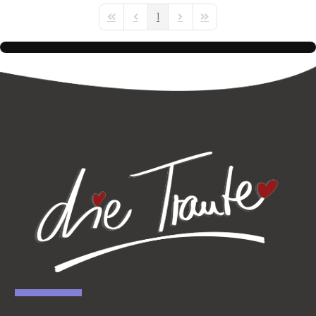
1
First Page
Previous Page
Next Page
Last Page